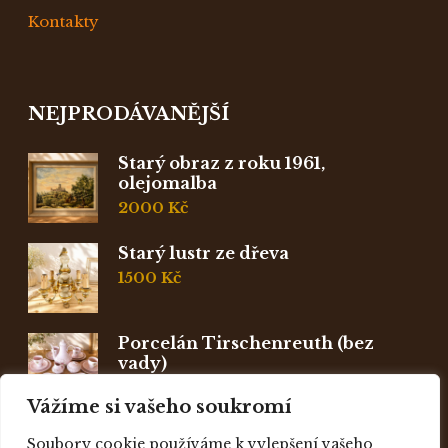
Kontakty
NEJPRODÁVANĚJŠÍ
Starý obraz z roku 1961,
olejomalba
2000
Kč
Starý lustr ze dřeva
1500
Kč
Porcelán Tirschenreuth (bez
vady)
2500
Kč
Vážíme si vašeho soukromí
Soubory cookie používáme k vylepšení vašeho