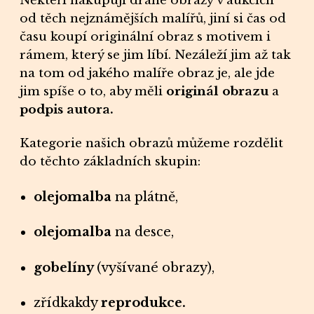
Někteří nakupují drahé
obrazy
v aukcích
od těch nejznámějších malířů, jiní si čas od
času koupí originální
obraz
s motivem i
rámem
, který se jim líbí. Nezáleží jim až tak
na tom od jakého malíře obraz je, ale jde
jim spíše o to, aby měli
originál obrazu
a
podpis autora.
Kategorie našich
obrazů
můžeme rozdělit
do těchto základních skupin:
olejomalba
na plátně,
olejomalba
na desce,
gobelíny
(vyšívané obrazy),
zřídkakdy
reprodukce.