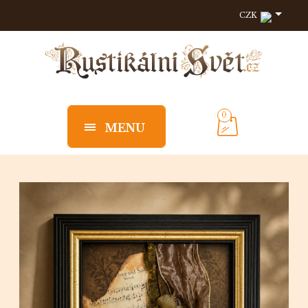
CZK
0
MENU