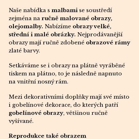
Naše nabídka s
malbami
se soustředí
zejména na
ručně malované obrazy,
olejomalby.
Nabízíme
obrazy velké
,
střední i
malé obrázky
.
Nejprodávanější
obrazy
mají ručně zdobené
obrazové rámy
zlaté barvy.
Setkáváme se i
obrazy
na plátně vyráběné
tiskem na
plátno
, to je následně napnuto
na vnitřní nosný
rám.
Mezi dekorativními doplňky mají své místo
i gobelínové
dekorace
, do kterých patří
gobelínové obrazy
, většinou ručně
vyšívané.
Reprodukce také obrazem