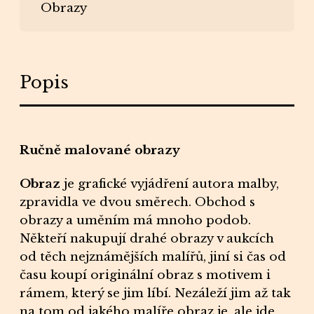
Obrazy
Popis
Ručně malované obrazy
Obraz
je grafické vyjádření
autora malby
,
zpravidla ve dvou směrech.
Obchod s
obrazy
a uměním má mnoho podob.
Někteří nakupují drahé
obrazy
v aukcích
od těch nejznámějších malířů, jiní si čas od
času koupí originální
obraz
s motivem i
rámem
, který se jim líbí. Nezáleží jim až tak
na tom od jakého malíře obraz je, ale jde