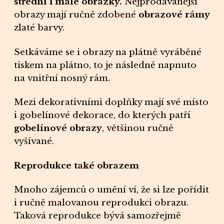
střední i
malé obrázky
.
Nejprodávanější
obrazy
mají ručně zdobené
obrazové rámy
zlaté barvy.
Setkáváme se i
obrazy
na plátně vyráběné
tiskem na
plátno
, to je následně napnuto
na vnitřní nosný
rám.
Mezi dekorativními doplňky mají své místo
i gobelínové
dekorace
, do kterých patří
gobelínové obrazy
, většinou ručně
vyšívané.
Reprodukce také obrazem
Mnoho zájemců o
umění
ví, že si lze pořídit
i ručně malovanou
reprodukci
obrazu.
Taková
reprodukce
bývá samozřejmě