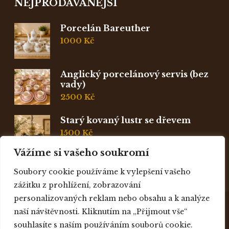
NEJPRODÁVANĚJŠÍ
Porcelán Bareuther
1000
Kč
Anglický porcelánový servis (bez
vady)
2500
Kč
Starý kovaný lustr se dřevem
1500
Kč
Vážíme si vašeho soukromí
Soubory cookie používáme k vylepšení vašeho
zážitku z prohlížení, zobrazování
personalizovaných reklam nebo obsahu a k analýze
naší návštěvnosti. Kliknutím na „Přijmout vše“
© 2021 - RustikalniSvet.cz. Vytvořeno
souhlasíte s naším používáním souborů cookie.
TvorbaWebuPraha.cz