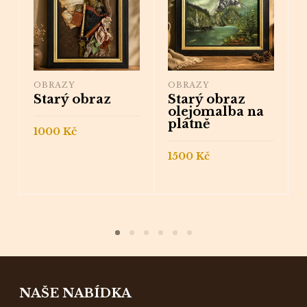
OBRAZY
OBRAZY
Starý obraz
Starý obraz
olejomalba na
plátně
1000
Kč
PŘIDAT DO
1500
Kč
KOŠÍKU
PŘIDAT DO
KOŠÍKU
NAŠE NABÍDKA