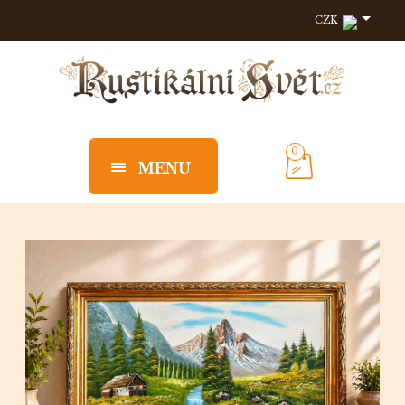
CZK
0
MENU